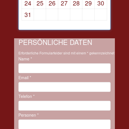
24
25
26
27
28
29
30
31
PERSÖNLICHE DATEN
Erforderliche Formularfelder sind mit einem * gekennzeichnet
Name *
Email *
Telefon *
Personen *