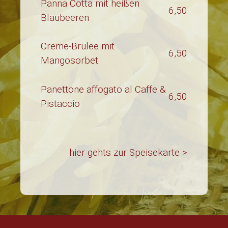
Panna Cotta mit heißen
6,50
Blaubeeren
Creme-Brulee mit
6,50
Mangosorbet
Panettone affogato al Caffe &
6,50
Pistaccio
hier gehts zur Speisekarte >